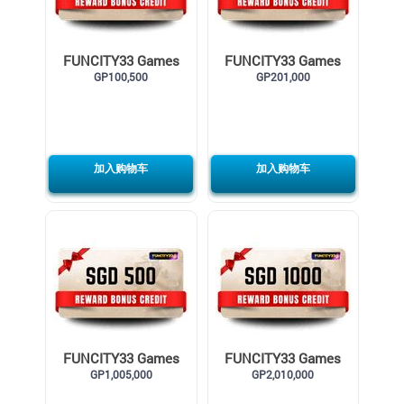
FUNCITY33 Games
FUNCITY33 Games
Credit SGD50
GP100,500
Credit SGD100
GP201,000
加入购物车
加入购物车
FUNCITY33 Games
FUNCITY33 Games
Credit SGD500
GP1,005,000
Credit SGD1000
GP2,010,000