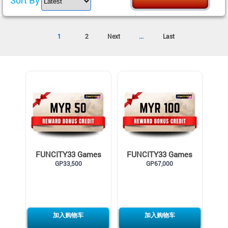
1
2
Next
...
Last
FUNCITY33 Games
FUNCITY33 Games
Credit MYR50
GP33,500
Credit MYR100
GP67,000
加入购物车
加入购物车