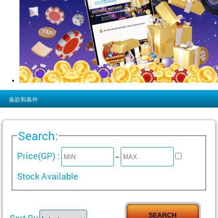
条款和条件
Search:
Price(GP) :
~
Stock Available
Sort By