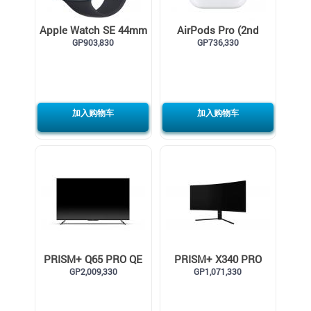
Apple Watch SE 44mm
AirPods Pro (2nd
GPS Midnight
GP903,830
generation)
GP736,330
Aluminum Case with
Sport Band
加入购物车
加入购物车
PRISM+ Q65 PRO QE
PRISM+ X340 PRO
GP2,009,330
165Hz Curved Gaming
GP1,071,330
Monitor