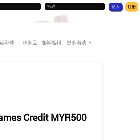
注册
运彩球
积多宝
推荐福利
更多游戏
EVOLUTION GAMING
SKYWIND
CASINO
游艺
电子竞技
 UP TO
最多
回扣最多
8%
9%
0.6%
ames Credit MYR500