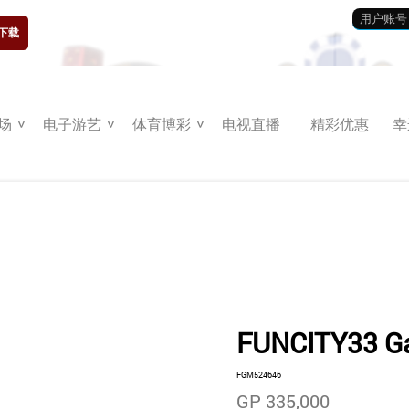
下载
场
电子游艺
体育博彩
电视直播
精彩优惠
幸
贵宾会员
礼品商城
應用程序下載
ASIA GAMING
PT GAMING
S-体育
LUCKY STREAK
SA GAMING
M-体育
LIVE 
电子
E-体育
REBATE
回扣
0.
0.
FUNCITY33 G
FGM524646
GP 335,000