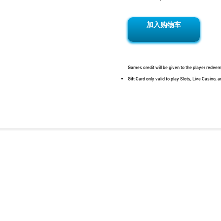
加入购物车
Games credit will be given to the player redeem 
Gift Card only valid to play Slots, Live Casino, 