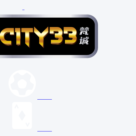
☰
×
体育博彩
真人娱乐